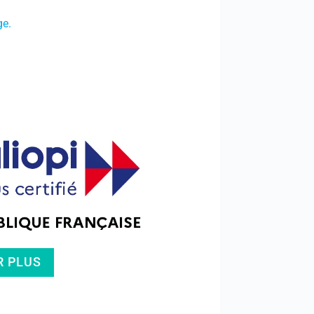
ge.
R PLUS