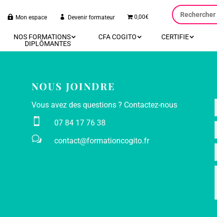
0,00€
Mon espace
Devenir formateur
NOS FORMATIONS
CFA COGITO
CERTIFIE
DIPLÔMANTES
NOUS JOINDRE
Vous avez des questions ? Contactez-nous

07 84 17 76 38
w
contact@formationcogito.fr